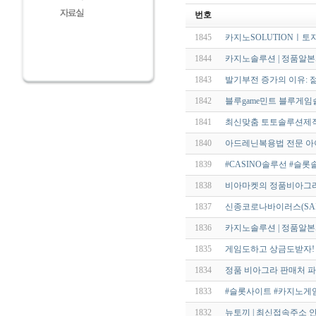
번호
1845
카­지노SOLUTIONㅣ토지노SO
1844
카지노솔루션 | 정품알본사 텔레
1843
발기부전 증가의 이유: 
1842
블루game민트 블루게임슬롯
1841
최신맞춤 토토솔루션제작【텔
1840
아드레닌복용법 전문 아
1839
#CASINO솔루선 #슬롯솔루션
1838
비아마켓의 정품비아그라
1837
신종코로나바이러스(SARS-C
1836
카지노솔루션 | 정품알본사 텔레
1835
게임도하고 상금도받자! 0１
1834
정품 비아그라 판매처 파
1833
#슬롯사이트 #카지노게임
1832
뉴토끼 | 최신접속주소 